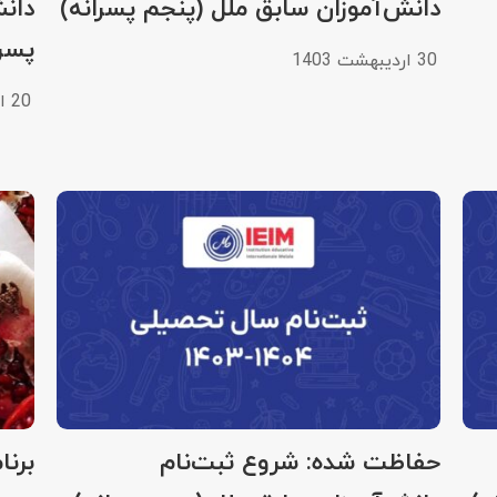
دانش‌آموزان سابق ملل (پنجم پسرانه)
دانش
پسرا
30 اردیبهشت 1403
20 اردیبهشت 1403
حفاظت شده: شروع ثبت‌نام
برنا