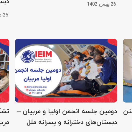
دبست
26 بهمن 1402
25 دی 1402
مراه متن
دومین جلسه انجمن اولیا و مربیان –
تشک
دبستان‌های دخترانه و پسرانه ملل
مربی