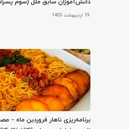
دانش‌آموزان سابق ملل (سوم پسران
19 اردیبهشت 1403
برنامه‌ریزی ناهار فروردین ماه – مصو