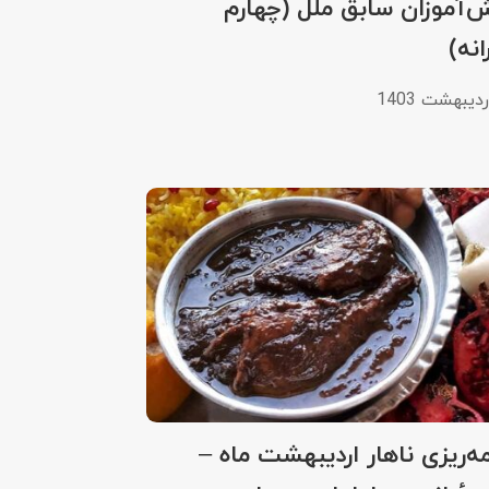
‌آموزان سابق ملل (چهارم
نه)
مه‌ریزی ناهار اردیبهشت ماه –