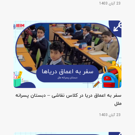
23 آبان 1403
سفر به اعماق دریا در کلاس نقاشی – دبستان پسرانه
ملل
23 آبان 1403