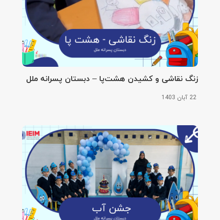
زنگ نقاشی و کشیدن هشت‌پا – دبستان پسرانه ملل
22 آبان 1403