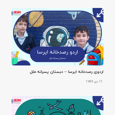
اردوی رصدخانه ایرسا – دبستان پسرانه ملل
11 دی 1403